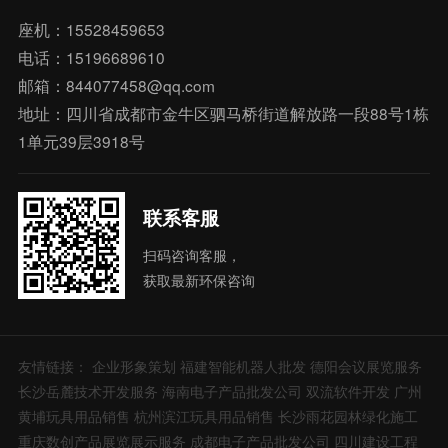
座机：15528459653
电话：15196689610
邮箱：844077458@qq.com
地址：四川省成都市金牛区驷马桥街道解放路一段88号1栋
1单元39层3918号
联系客服
扫码咨询客服，
获取最新环保咨询
友情链接：
企业形象策划
福建智能机器人批发
德阳会议展览服务
长沙岳麓技术开发服务
海南电子产品批发公司
双流软件开发
广州
黄埔玩具用品销售
杭州滨江玩具用品销售
长沙雨花园林绿化施工
重庆数创产品展览展示服务
成都电子产品批发公司
四川建设工程