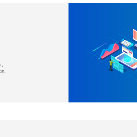
；
持；
效果。