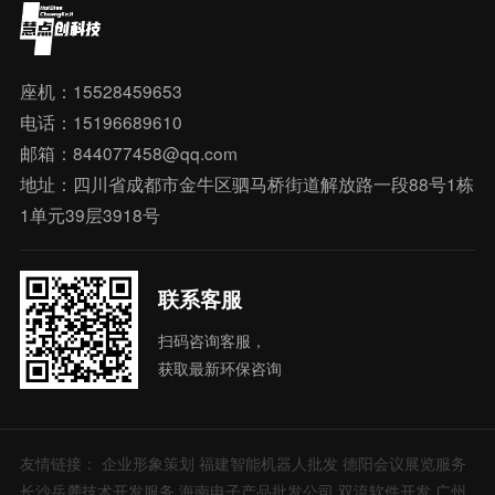
座机：15528459653
电话：15196689610
邮箱：844077458@qq.com
地址：四川省成都市金牛区驷马桥街道解放路一段88号1栋
1单元39层3918号
联系客服
扫码咨询客服，
获取最新环保咨询
友情链接：
企业形象策划
福建智能机器人批发
德阳会议展览服务
长沙岳麓技术开发服务
海南电子产品批发公司
双流软件开发
广州